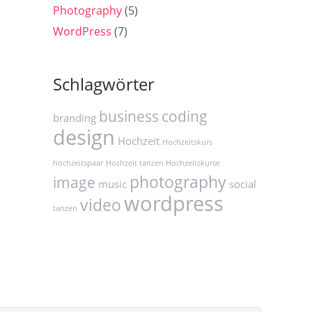
Photography
(5)
WordPress
(7)
Schlagwörter
business
coding
branding
design
Hochzeit
Hochzeitskurs
hochzeitspaar
Hochzeit tanzen Hochzeitskurse
photography
image
music
social
wordpress
video
tanzen