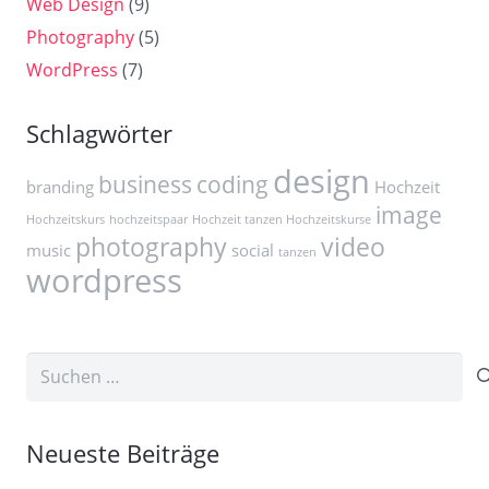
Web Design
(9)
Photography
(5)
WordPress
(7)
Schlagwörter
design
business
coding
branding
Hochzeit
image
Hochzeitskurs
hochzeitspaar
Hochzeit tanzen Hochzeitskurse
photography
video
music
social
tanzen
wordpress
Suchen
nach:
Neueste Beiträge