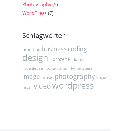
Photography
(5)
WordPress
(7)
Schlagwörter
business
coding
branding
design
Hochzeit
Hochzeitskurs
hochzeitspaar
Hochzeit tanzen Hochzeitskurse
photography
image
music
social
wordpress
video
tanzen