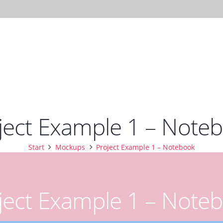
TANZSCHULE
KURSE
PRIVAT
ject Example 1 – Note
Start
Mockups
Project Example 1 – Notebook
ject Example 1 – Note