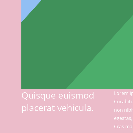
Quisque euismod
Lorem ip
Curabitu
placerat vehicula.
non nibh
egestas,
Cras mal