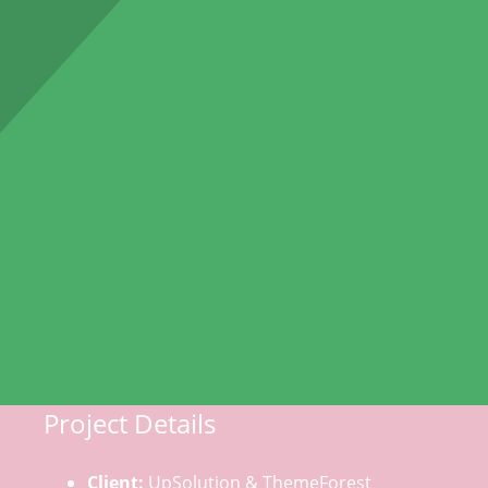
Project Details
Client:
UpSolution & ThemeForest