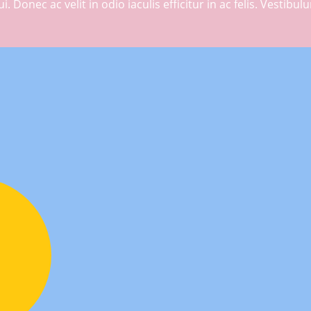
ui. Donec ac velit in odio iaculis efficitur in ac felis. Vestib