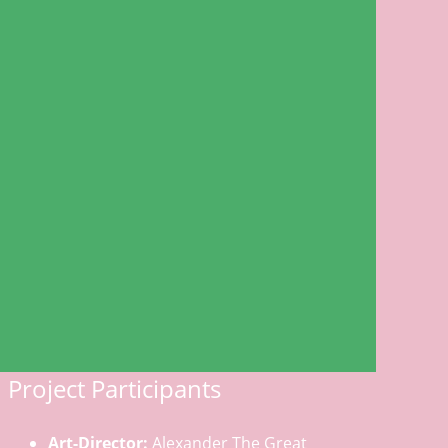
Project Participants
Art-Director:
Alexander The Great