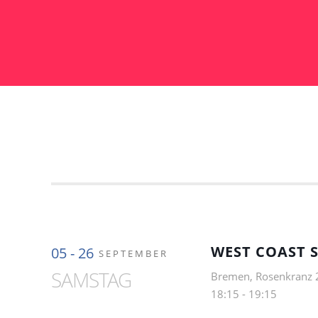
WEST COAST S
05 - 26
SEPTEMBER
SAMSTAG
Bremen, Rosenkranz 
18:15
-
19:15