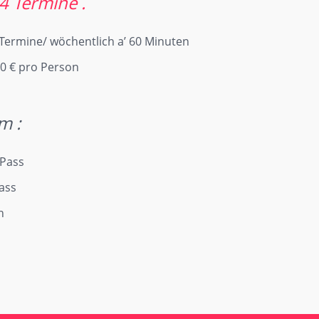
 Termine .
Termine/ wöchentlich a’ 60 Minuten
0 € pro Person
m :
 Pass
Pass
h