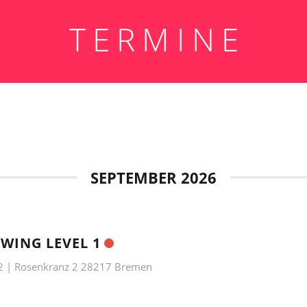
T E R M I N E
SEPTEMBER 2026
WING LEVEL 1
2 | Rosenkranz 2 28217 Bremen