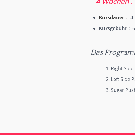
4 Wochen . 4
Kursdauer :
4 
Kursgebühr :
6
Das Program
Right Side
Left Side 
Sugar Pus