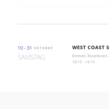
WEST COAST S
10 - 31
OKTOBER
SAMSTAG
Bremen, Rosenkranz 
18:15
-
19:15