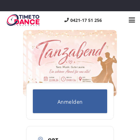
Start
Events - Tanzschule Time to Dance
Tanzabend
Tanzabend
0421-17 51 256
Anmelden