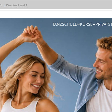
 1
Discofox Level 1
TANZSCHULE
KURSE
PRIVAT