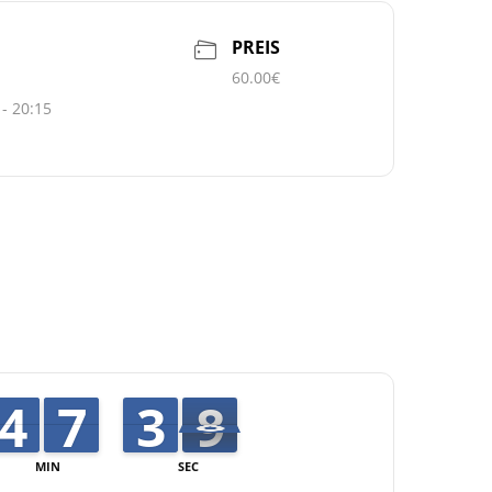
PREIS
60.00€
 - 20:15
3
3
4
4
6
6
7
7
4
3
3
8
7
8
MIN
SEC