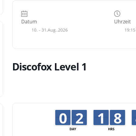
Datum
Uhrzeit
10. - 31.Aug..2026
19:15
Discofox Level 1
9
9
0
0
1
1
2
2
1
1
1
1
7
7
8
8
DAY
HRS